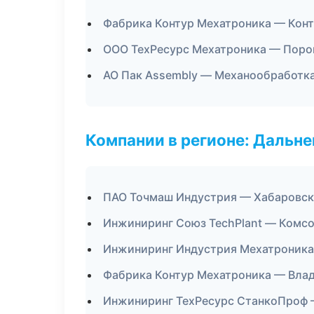
Фабрика Контур Мехатроника — Конт
ООО ТехРесурс Мехатроника — Поро
АО Пак Assembly — Механообработка
Компании в регионе: Дальн
ПАО Точмаш Индустрия — Хабаровск
Инжиниринг Союз TechPlant — Комс
Инжиниринг Индустрия Мехатроника
Фабрика Контур Мехатроника — Вла
Инжиниринг ТехРесурс СтанкоПроф