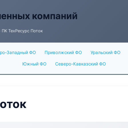
енных компаний
 ПК ТехРесурс Поток
ро-Западный ФО
Приволжский ФО
Уральский ФО
Южный ФО
Северо-Кавказский ФО
оток