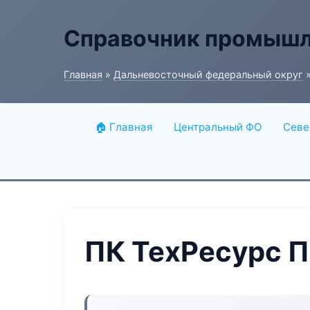
Справочник промышл
Главная
»
Дальневосточный федеральный округ
»
🏠 Главная
Центральный ФО
Севе
ПК ТехРесурс П