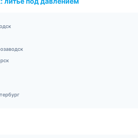
: литьё под давлением
одск
озаводск
ярск
тербург